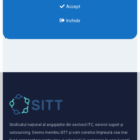
București, Timișoara, Brașov, Iași și Cluj, lansează un
Accept
studiu privind condițiile în care se efectuează munca
Inchide
de acasă în locurile de muncă înalt calificate, urmare a
pandemiei COVID-19.
Sindicatul național al angajaților din sectorul ITC, servicii suport și
outsourcing. Devino membru SITT și vom construi împreună cea mai