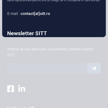
bună reprezentare pentru tine și colegii tăi în compania în care lucrați!
E-mail :
contact[at]sitt.ro
Newsletter SITT
Inscrie-te aici daca vrei sa primesti ultimele noutati
SITT :