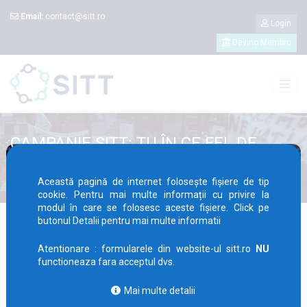
Email:
contact@sitt.ro
Login
Devino Membru
CAMPANIE SITT: TU ÎN CE FEL DE
CONDIȚII LUCREZI DE ACASĂ?
Această pagină de internet folosește fișiere de tip
cookie. Pentru mai multe informații cu privire la
modul în care se folosesc aceste fișiere. Click pe
butonul Detalii pentru mai multe informatii
Atentionare : formularele din website-ul sitt.ro
NU
functioneaza fara acceptul dvs.
Sindicatul Național al Angajaților din sectorul ITC,
Mai multe detalii
Servicii Suport și Outsourcing – SITT, activ în