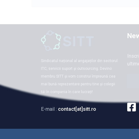
New
Inscr
Sindicatul național al angajaților din sectorul
ultim
ITC, servicii suport și outsourcing. Devino
membru SITT și vom construi împreună cea
mai bună reprezentare pentru tine și colegii
tăi în compania în care lucrați!
E-mail :
contact[at]sitt.ro