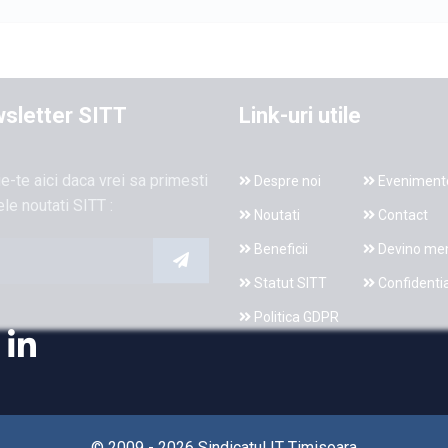
sletter SITT
Link-uri utile
ie-te aici daca vrei sa primesti
Despre noi
Eveniment
ele noutati SITT :
Noutati
Contact
Beneficii
Devino me
Statut SITT
Confidentia
Politica GDPR
© 2009 - 2026 Sindicatul IT Timisoara