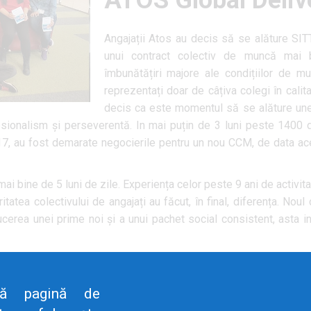
ATOS Global Deliv
Angajații Atos au decis să se alăture SIT
unui contract colectiv de muncă mai 
îmbunătățiri majore ale condițiilor de mu
reprezentați doar de câțiva colegi în calita
decis ca este momentul să se alăture unei
sionalism și perseverentă. In mai puțin de 3 luni peste 1400 de
7, au fost demarate negocierile pentru un nou CCM, de data acea
mai bine de 5 luni de zile. Experiența celor peste 9 ani de activ
itatea colectivului de angajați au făcut, în final, diferența. Noul
ducerea unei prime noi și a unui pachet social consistent, asta i
tinuă și astăzi întrucât muncim intens pentru a dezvolta și 
agement societății. Desigur, nici o transformare nu se întâmplă
tă pagină de
i bună reprezentare pentru salariați.