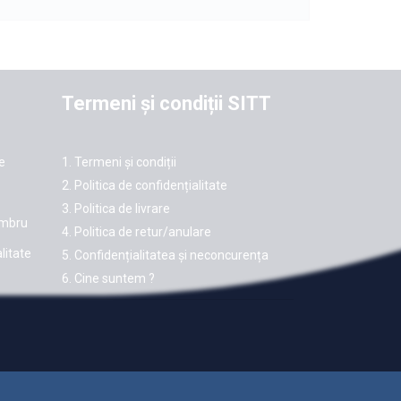
Termeni și condiții SITT
e
1. Termeni și condiții
2. Politica de confidențialitate
3. Politica de livrare
mbru
4. Politica de retur/anulare
litate
5. Confidențialitatea și neconcurența
6. Cine suntem ?