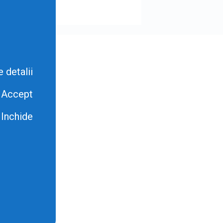
 detalii
Accept
Inchide
o