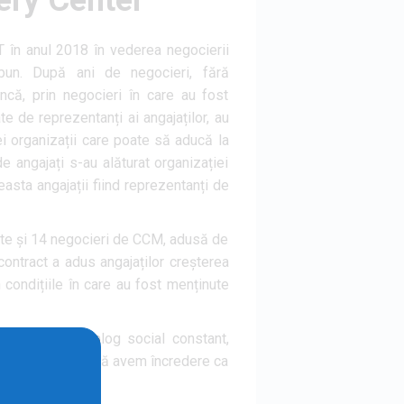
ery Center
T în anul 2018 în vederea negocierii
bun. După ani de negocieri, fără
ncă, prin negocieri în care au fost
te de reprezentanți ai angajaților, au
 organizații care poate să aducă la
 angajați s-au alăturat organizației
sta angajații fiind reprezentanți de
itate și 14 negocieri de CCM, adusă de
 contract a adus angajaților creșterea
n condițiile în care au fost menținute
în Atos un dialog social constant,
 peste noapte, însă avem încredere ca