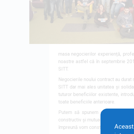
masa negocierilor experiență, profe
noastre astfel că în septembrie 201
SITT.
Negocierile noului contract au durat 
SITT dar mai ales unitatea și solidar
tuturor beneficiilor existente, intro
toate beneficiile anterioare.
Putem să spunem ca provocarea con
constructiv și mutual benefic cu man
Aceas
împreună vom construi și aici cea ma