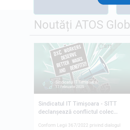
Noutăți ATOS Globa
Sindicatul IT Timisoara
17 Februarie 2025
Sindicatul IT Timișoara - SITT
declanșează conflictul colec…
Conform Legii 367/2022 privind dialogul