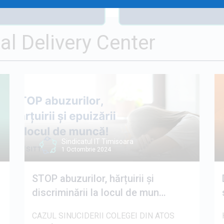
l Delivery Center
Sindicatul IT Timisoara
1 Octombrie 2024
STOP abuzurilor, hărțuirii și
discriminării la locul de mun…
CAZUL SINUCIDERII COLEGEI DIN ATOS