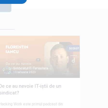
Sindicatul IT Timisoara
13 Ianuarie 2023
De ce au nevoie IT-iștii de un
sindicat?
Hacking Work este primul podcast din