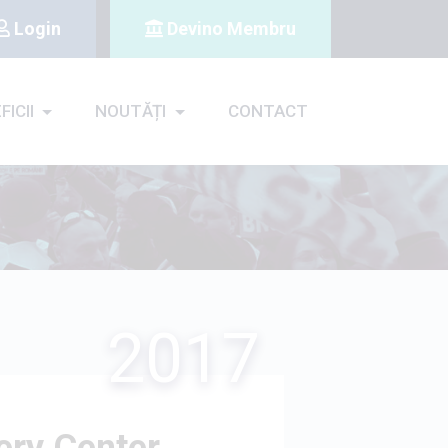
Login
Devino Membru
FICII
NOUTĂȚI
CONTACT
2017