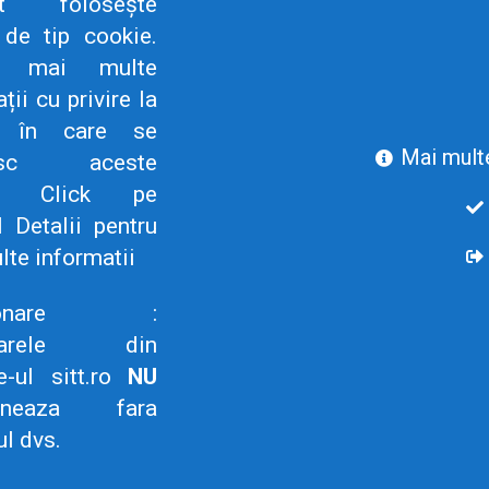
net folosește
e de tip cookie.
u mai multe
Global Delivery Center
ții cu privire la
 în care se
Mai multe
sesc aceste
re. Click pe
l Detalii pentru
lte informatii
tionare :
JANINA SAMAN
RAZVAN MORARU
ularele din
Consilier SITT - Lider SITT
Lider SITT ATOS Iași
ATOS Timisoara
e-ul sitt.ro
NU
razvan.moraru[at]sitt.r
ioneaza fara
janina.saman[at]sitt.ro
l dvs.