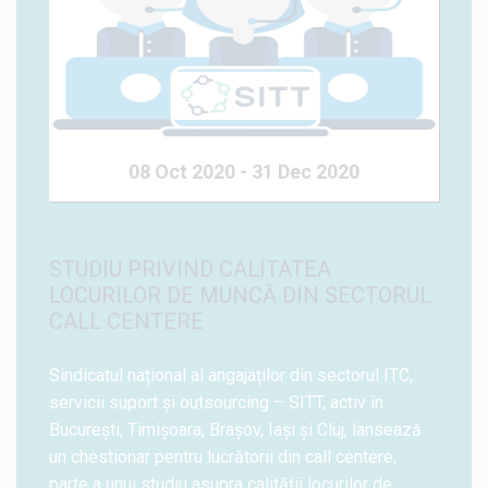
08 Oct 2020 - 31 Dec 2020
STUDIU PRIVIND CALITATEA
LOCURILOR DE MUNCĂ DIN SECTORUL
CALL CENTERE
Sindicatul național al angajaților din sectorul ITC,
servicii suport și outsourcing – SITT, activ în
București, Timișoara, Brașov, Iași și Cluj, lansează
un chestionar pentru lucrătorii din call centere,
parte a unui studiu asupra calității locurilor de