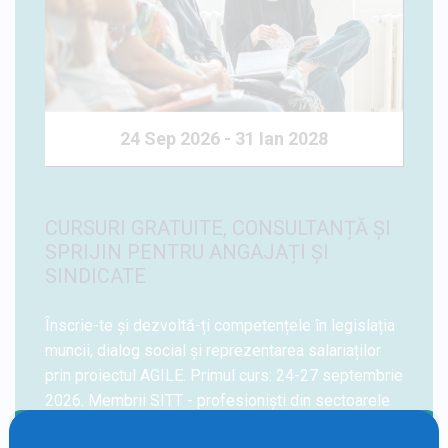
24 Sep 2026 - 31 Ian 2028
CURSURI GRATUITE, CONSULTANȚĂ ȘI
SPRIJIN PENTRU ANGAJAȚI ȘI
SINDICATE
Înscrie-te și dezvoltă-ți competențele în legislația
muncii, dialog social și reprezentarea salariaților
prin proiectul AGILE. Primul curs: 24-27 septembrie
2026. Membrii SITT - profesioniști din sectoarele
IT, software, telecom, servicii digitale și BPO au