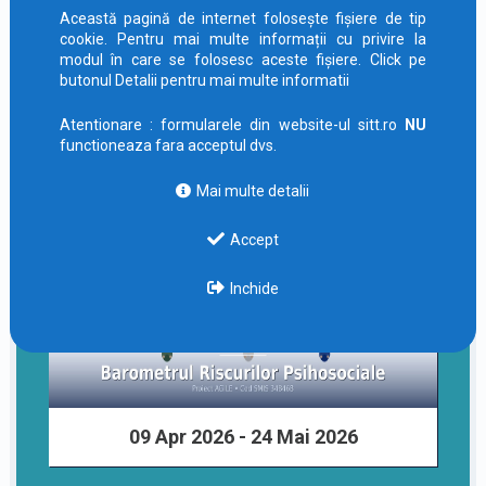
acum acces la noi oportunități de formare prin
Această pagină de internet folosește fișiere de tip
proiect…
cookie. Pentru mai multe informații cu privire la
modul în care se folosesc aceste fișiere. Click pe
INFO CAMPANIE
butonul Detalii pentru mai multe informatii
Atentionare : formularele din website-ul sitt.ro
NU
functioneaza fara acceptul dvs.
Mai multe detalii
Accept
Inchide
09 Apr 2026 - 24 Mai 2026