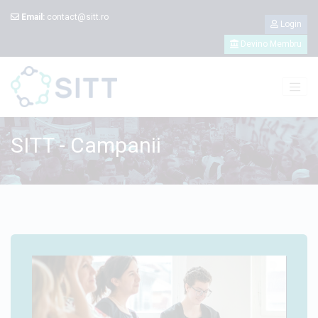
Email:
contact@sitt.ro
Login
Devino Membru
SITT - Campanii