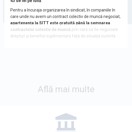
43 de lei pe lună
.
Pentru a încuraja organizarea în sindicat, în companiile în
care unde nu avem un contract colectiv de muncă negociat,
apartenența la SITT este gratuită până la semnarea
contractului colectiv de muncă
prin care să fie negociate
drepturi și beneficii suplimentare față de situația curentă.
Află mai multe