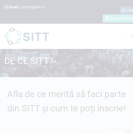
Email:
contact@sitt.ro
Log
Devino Memb
DE CE SITT?
Afla de ce merită să faci parte
din SITT și cum te poți înscrie!