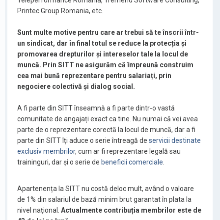
Teleperformance România, Tremend Software Consulting,
Printec Group Romania, etc.
Sunt multe motive pentru care ar trebui să te înscrii într-
un sindicat, dar în final totul se reduce la protecția și
promovarea drepturilor și intereselor tale la locul de
muncă. Prin SITT ne asigurăm că împreună construim
cea mai bună reprezentare pentru salariați, prin
negociere colectivă și dialog social.
A fi parte din SITT înseamnă a fi parte dintr-o vastă
comunitate de angajați exact ca tine. Nu numai că vei avea
parte de o reprezentare corectă la locul de muncă, dar a fi
parte din SITT îți aduce o serie întreagă de
servicii destinate
exclusiv membrilor
, cum ar fi reprezentare legală sau
traininguri, dar și o serie de
beneficii comerciale
.
Apartenența la SITT nu costă deloc mult, având o valoare
de 1% din salariul de bază minim brut garantat în plata la
nivel național.
Actualmente contribuția membrilor este de