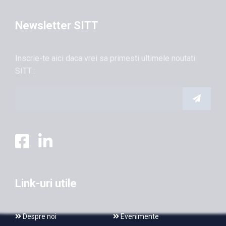
Newsletter SITT
Inscrie-te aici daca vrei sa primesti ultimele noutati
SITT :
Link-uri utile
Despre noi
Evenimente