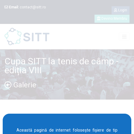
Email:
contact@sitt.ro
Login
Devino Membru
Cupa SITT la tenis de câmp -
ediția VIII
Galerie
Toate
Imagini
Video
Această pagină de internet folosește fișiere de tip