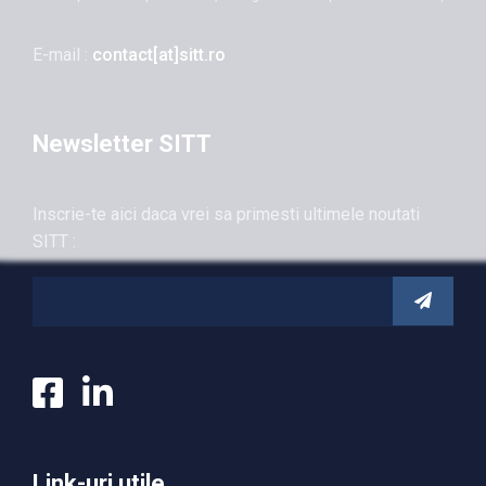
E-mail :
contact[at]sitt.ro
Newsletter SITT
Inscrie-te aici daca vrei sa primesti ultimele noutati
SITT :
Link-uri utile