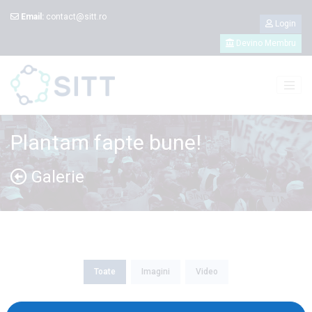
Email:
contact@sitt.ro
Login
Devino Membru
Plantam fapte bune!
Galerie
Toate
Imagini
Video