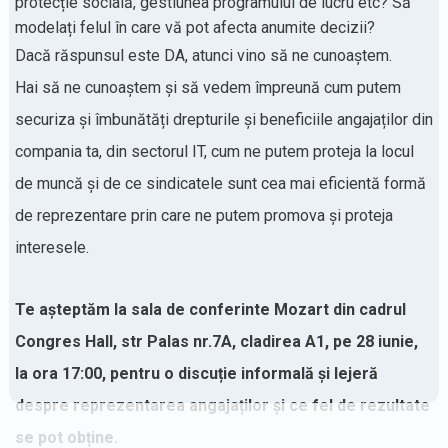
protecție socială, gestiunea programului de lucru etc? Să
modelați felul în care vă pot afecta anumite decizii?
Dacă răspunsul este DA, atunci vino să ne cunoaștem.
Hai să ne cunoaștem și să vedem împreună cum putem
securiza și îmbunătăți drepturile și beneficiile angajaților din
compania ta, din sectorul IT, cum ne putem proteja la locul
de muncă și de ce sindicatele sunt cea mai eficientă formă
de reprezentare prin care ne putem promova și proteja
interesele.
Te așteptăm la sala de conferinte Mozart din cadrul
Congres Hall, str Palas nr.7A, cladirea A1, pe 28 iunie,
la ora 17:00, pentru o discuție informală și lejeră
despre reprezentarea angajaților și ce fel de rezultate
se pot obține.