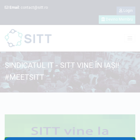
Email:
contact@sitt.ro
Login
Devino Membru
SINDICATUL IT - SITT VINE ÎN IAȘI!
#MEETSITT