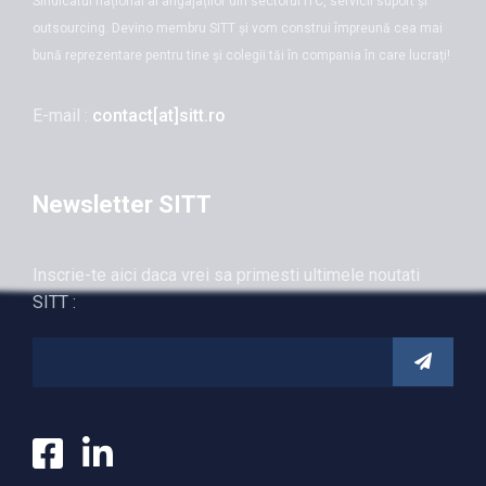
Sindicatul național al angajaților din sectorul ITC, servicii suport și
outsourcing. Devino membru SITT și vom construi împreună cea mai
bună reprezentare pentru tine și colegii tăi în compania în care lucrați!
E-mail :
contact[at]sitt.ro
Newsletter SITT
Inscrie-te aici daca vrei sa primesti ultimele noutati
SITT :