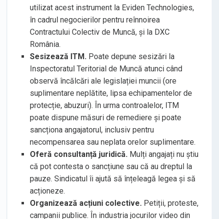
utilizat acest instrument la Eviden Technologies,
în cadrul negocierilor pentru reînnoirea
Contractului Colectiv de Muncă, și la DXC
România.
Sesizează ITM.
Poate depune sesizări la
Inspectoratul Teritorial de Muncă atunci când
observă încălcări ale legislației muncii (ore
suplimentare neplătite, lipsa echipamentelor de
protecție, abuzuri). În urma controalelor, ITM
poate dispune măsuri de remediere și poate
sancționa angajatorul, inclusiv pentru
necompensarea sau neplata orelor suplimentare.
Oferă consultanță juridică.
Mulți angajați nu știu
că pot contesta o sancțiune sau că au dreptul la
pauze. Sindicatul îi ajută să înțeleagă legea și să
acționeze.
Organizează acțiuni colective.
Petiții, proteste,
campanii publice. În industria jocurilor video din