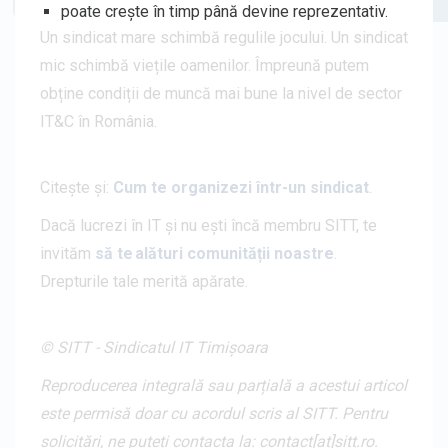
poate crește în timp până devine reprezentativ.
Un sindicat mare schimbă regulile jocului. Un sindicat
mic schimbă viețile oamenilor. Împreună putem
obține condiții de muncă mai bune la nivel de sector
IT&C în România.
Citește și:
Cum te organizezi într-un sindicat
.
Dacă lucrezi în IT și nu ești încă membru SITT, te
invităm
să te alături comunității noastre
.
Drepturile tale merită apărate.
© SITT - Sindicatul IT Timișoara
Reproducerea integrală sau parțială a acestui articol
este permisă doar cu acordul scris al SITT. Pentru
solicitări, ne puteți contacta la: contact[at]sitt.ro.