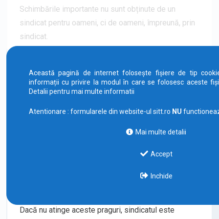
Schimbările importante nu sunt obținute de un
sindicat pentru oameni, ci de oameni, împreună, prin
sindicat.
Ce înseamnă
Această pagină de internet folosește fișiere de tip cook
reprezentativitatea
informații cu privire la modul în care se folosesc aceste fiș
Detalii pentru mai multe informatii
Reprezentativitatea este un prag legal care arată cât
Atentionare : formularele din website-ul sitt.ro
NU
functioneaz
de mare este sindicatul:
Mai multe detalii
Reprezentativ
la nivel de unitate
= are
cel puțin
35 %
din numărul total de
angajați din
Accept
companie
.
Reprezentativ
la nivel de ramură
= are
cel puțin
Inchide
5% din numărul de angajați
dintr-un sector (de
exemplu: IT, construcții, transport).
Dacă nu atinge aceste praguri, sindicatul este