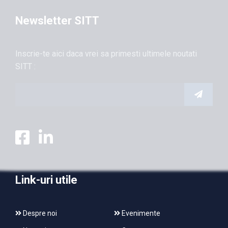
Newsletter SITT
Inscrie-te aici daca vrei sa primesti ultimele noutati
SITT :
Link-uri utile
Despre noi
Evenimente