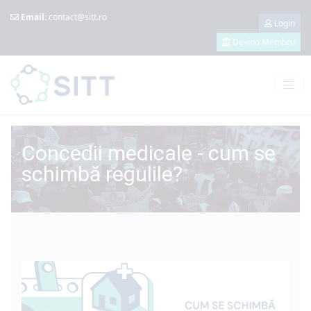
Email:
contact@sitt.ro
Login
Devino Membru
Concedii medicale - cum se
schimbă regulile?