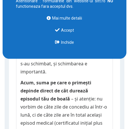
Atentionare : formularele din website-ul sitt.ro
NU
functioneaza fara acceptul dvs.
Până acum, dacă te îmbolnăveai și
Mai multe detalii
primeai concediu medical, știai clar:
Accept
indemnizația ta era calculată simplu
– 75% din baza de calcul
, indiferent
Inchide
dacă stăteai acasă o săptămână sau trei.
Dar, odată cu Legea 141/2025, lucrurile
s-au schimbat, și schimbarea e
importantă.
Acum, suma pe care o primești
depinde direct de cât durează
episodul tău de boală
– și atenție: nu
vorbim de câte zile de concediu ai într-o
lună, ci de câte zile are în total același
episod medical (certificatul inițial plus