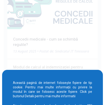
Concedii medicale - cum se schimbă
regulile?
13 August 2025
• Postat de:
Sindicatul IT Timisoara
Modul de calcul al indemnizației pentru
concediu medical se schimbă! Plățile
aferente bolilor obișnuite scad, iar formula
Această pagină de internet folosește fișiere de tip
de calcul se modifică!
cookie. Pentru mai multe informații cu privire la
modul în care se folosesc aceste fișiere. Click pe
butonul Detalii pentru mai multe informatii
Concedii medicale — procente &
exemple