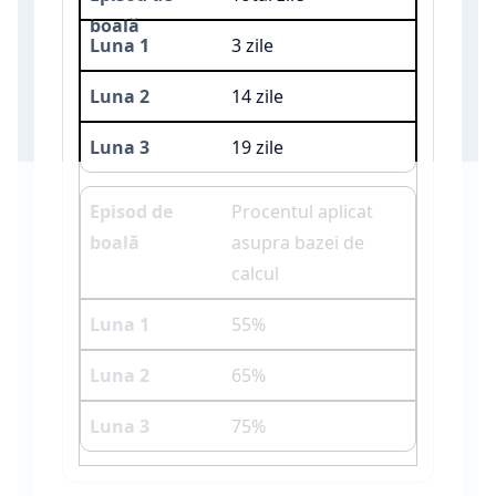
3 zile
14 zile
19 zile
Procentul aplicat
asupra bazei de
calcul
55%
65%
75%