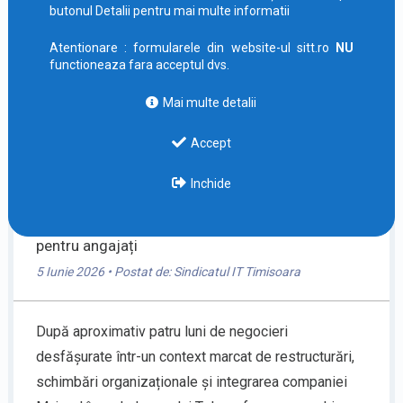
butonul Detalii pentru mai multe informatii
Atentionare : formularele din website-ul sitt.ro
NU
functioneaza fara acceptul dvs.
Mai multe detalii
Accept
Inchide
Negocieri finalizate cu succes la
Teleperformance: creșteri salariale și stabilitate
pentru angajați
5 Iunie 2026
• Postat de:
Sindicatul IT Timisoara
După aproximativ patru luni de negocieri
desfășurate într-un context marcat de restructurări,
schimbări organizaționale și integrarea companiei