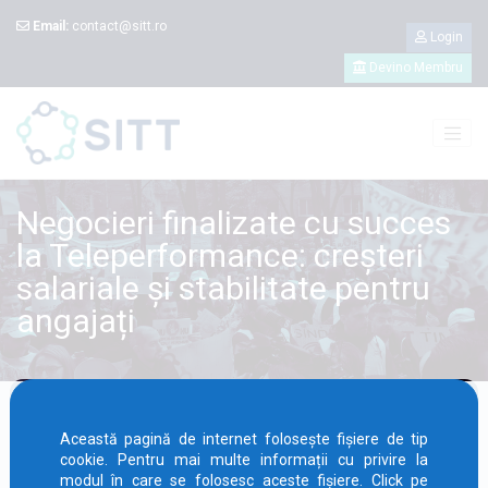
Email:
contact@sitt.ro
Login
Devino Membru
Negocieri finalizate cu succes
la Teleperformance: creșteri
salariale și stabilitate pentru
angajați
Această pagină de internet folosește fișiere de tip
cookie. Pentru mai multe informații cu privire la
modul în care se folosesc aceste fișiere. Click pe